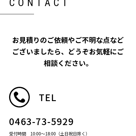
C
O
N
T
A
C
T
お
見
積
り
の
ご
依
頼
や
ご
不
明
な
点
な
ど
ご
ざ
い
ま
し
た
ら
、
ど
う
ぞ
お
気
軽
に
ご
相
談
く
だ
さ
い
。
TEL
0463-73-5929
受付時間 10:00～18:00（土日祝日除く）