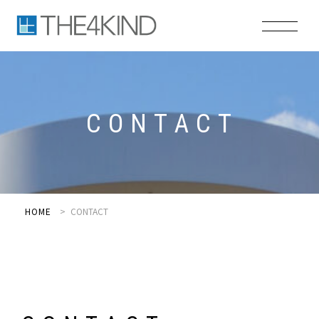
C
O
N
T
A
C
T
HOME
CONTACT