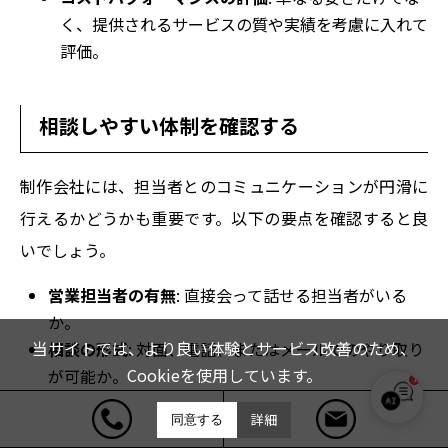
く、提供されるサービスの質や実績を考慮に入れて
評価。
相談しやすい体制を確認する
制作会社には、担当者とのコミュニケーションが円滑に
行えるかどうかも重要です。以下の要点を確認すると良
いでしょう。
営業担当者の有無
: 直接会って話せる担当者がいる
か。
当サイトでは、より良い体験とサービス改善のため、
相談の形式
: 対面、電話、またはメールでのやり取り
Cookieを使用しています。
が可能か。
1
迅速な対応
: 疑問や要望に即座に応じてくれる体制が
THE4KIND サポート
詳細
同意する
整っているか。
オンライン｜お気軽にご相談ください