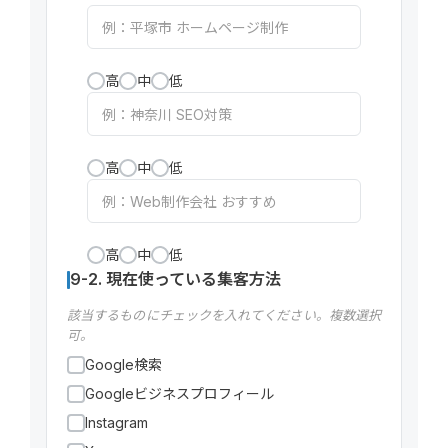
高
中
低
高
中
低
高
中
低
9-2. 現在使っている集客方法
該当するものにチェックを入れてください。複数選択
可。
Google検索
Googleビジネスプロフィール
Instagram