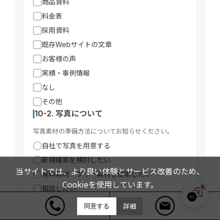
商品資料
料金表
採用資料
既存Webサイトの文章
お客様の声
実績・事例情報
なし
その他
10-2. 写真について
写真素材の準備方法についてお知らせください。
自社で写真を用意する
新規撮影を検討したい
当サイトでは、より良い体験とサービス改善のため、
有料素材・フリー素材を使用したい
Cookieを使用しています。
1
相談したい
THE4KIND サポート
10-3. 原稿について
詳細
同意する
オンライン｜お気軽にご相談ください
Webサイトに掲載する文章の準備方法についてお知ら