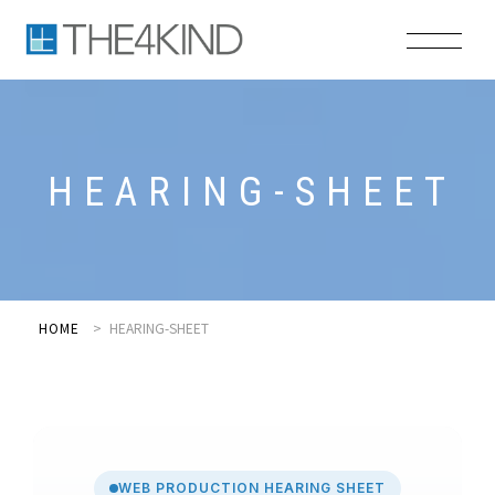
H
E
A
R
I
N
G
-
S
H
E
E
T
HOME
HEARING-SHEET
WEB PRODUCTION HEARING SHEET