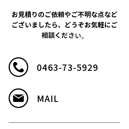
お
見
積
り
の
ご
依
頼
や
ご
不
明
な
点
な
ど
ご
ざ
い
ま
し
た
ら
、
ど
う
ぞ
お
気
軽
に
ご
相
談
く
だ
さ
い
。
0463-73-5929
MAIL