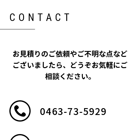
CONTACT
C
O
N
T
A
C
T
お
見
積
り
の
ご
依
頼
や
ご
不
明
な
点
な
ど
ご
ざ
い
ま
し
た
ら
、
ど
う
ぞ
お
気
軽
に
ご
相
談
く
だ
さ
い
。
0463-73-5929